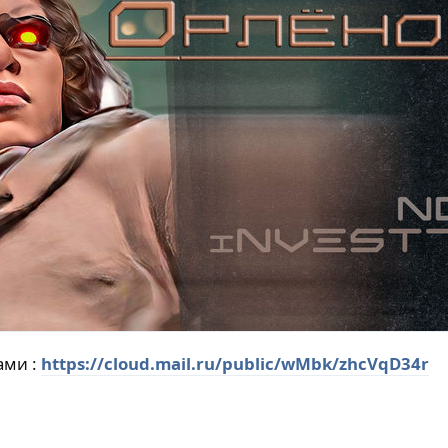
ами :
https://cloud.mail.ru/public/wMbk/zhcVqD34r