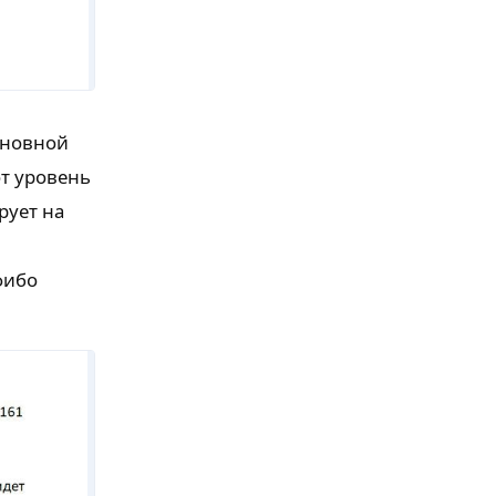
сновной
от уровень
рует на
фибо