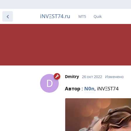
iNVΞST74.ru
МТ5
Quik
Dmitry
26 окт 2022
Изменено
D
Автор
:
N0n
, iNVΞST74