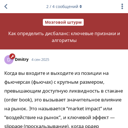
2
/
4
сообщений
Мозговой штурм
Как определить дисбаланс: ключевые признаки и
алгоритмы
Dmitry
D
4 сен 2025
Когда вы входите и выходите из позиции на
фьючерсах (фьючах) с крупным размером,
превышающим доступную ликвидность в стакане
(order book), это вызывает значительное влияние
на рынок. Это называется “market impact” или
“воздействие на рынок”, и ключевой эффект —
slippage (проскальзывание), когда ордер