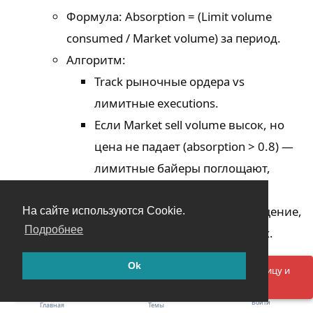
Формула: Absorption = (Limit volume
consumed / Market volume) за период.
Алгоритм:
Track рыночные ордера vs
лимитные executions.
Если Market sell volume высок, но
цена не падает (absorption > 0.8) —
лимитные байеры поглощают,
разворот вверх.
Порог: >0.7 — сильное поглощение,
На сайте используются Cookie.
Подробнее
дисбаланс в пользу лимитных.
VPIN для informed дисбаланса
:
Ok
Упс! Что-то пошло не так. Пожалуйста, обновите страницу и
попробуйте ещё раз.
Упрощенно: Разделите volume на
Войти
Главная
Темы