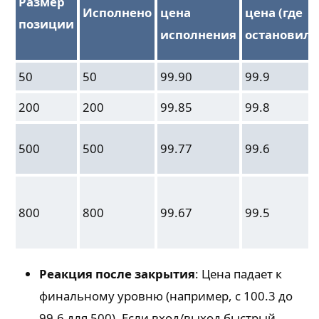
Размер
Исполнено
цена
цена (где
позиции
исполнения
остановила
50
50
99.90
99.9
200
200
99.85
99.8
500
500
99.77
99.6
800
800
99.67
99.5
Реакция после закрытия
: Цена падает к
финальному уровню (например, с 100.3 до
99.6 для 500). Если вход/выход быстрый,