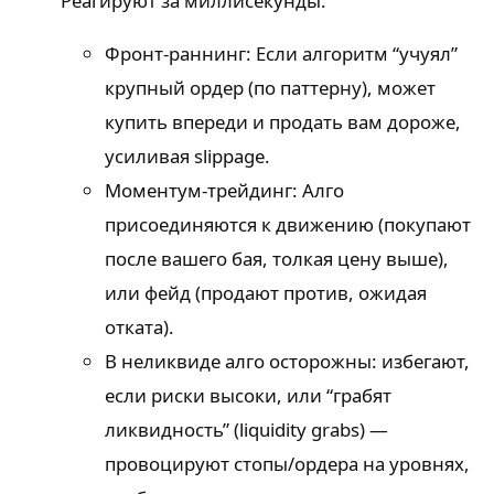
Реагируют за миллисекунды.
Фронт-раннинг: Если алгоритм “учуял”
крупный ордер (по паттерну), может
купить впереди и продать вам дороже,
усиливая slippage.
Моментум-трейдинг: Алго
присоединяются к движению (покупают
после вашего бая, толкая цену выше),
или фейд (продают против, ожидая
отката).
В неликвиде алго осторожны: избегают,
если риски высоки, или “грабят
ликвидность” (liquidity grabs) —
провоцируют стопы/ордера на уровнях,