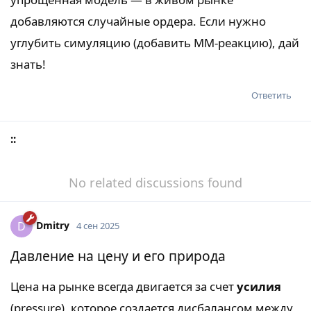
добавляются случайные ордера. Если нужно
углубить симуляцию (добавить MM-реакцию), дай
знать!
Ответить
::
No related discussions found
Dmitry
D
4 сен 2025
Давление на цену и его природа
Цена на рынке всегда двигается за счет
усилия
(pressure), которое создается дисбалансом между