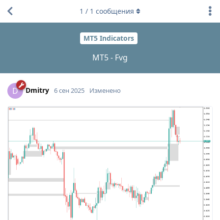
1
/
1
сообщения
MT5 Indicators
MT5 - Fvg
Dmitry
D
6 сен 2025
Изменено