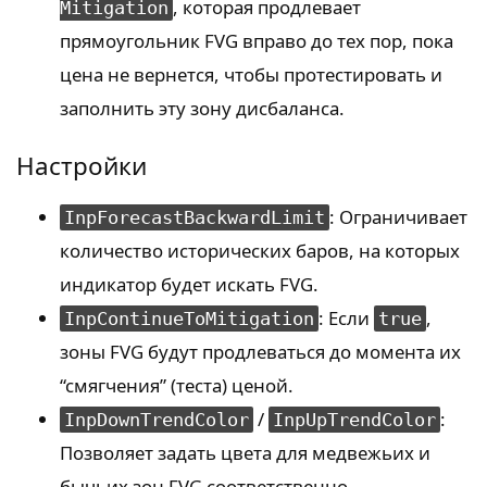
, которая продлевает
Mitigation
прямоугольник FVG вправо до тех пор, пока
цена не вернется, чтобы протестировать и
заполнить эту зону дисбаланса.
Настройки
: Ограничивает
InpForecastBackwardLimit
количество исторических баров, на которых
индикатор будет искать FVG.
: Если
,
InpContinueToMitigation
true
зоны FVG будут продлеваться до момента их
“смягчения” (теста) ценой.
/
:
InpDownTrendColor
InpUpTrendColor
Позволяет задать цвета для медвежьих и
бычьих зон FVG соответственно.