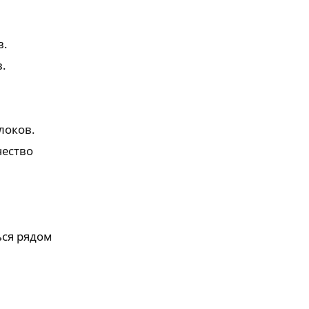
в.
.
локов.
чество
ься рядом