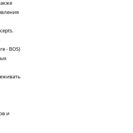
также
явления
cepts.
м
e - BOS)
ных
леживать
ов и