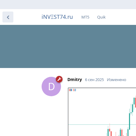
iNVΞST74.ru
МТ5
Quik
Dmitry
6 сен 2025
Изменено
D