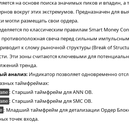
ляется на основе поиска значимых пиков и впадин, а 
ернов вокруг этих экстремумов. Предназначен для вы
ки могли размещать свои ордера.
деляется по классическим правилам Smart Money Con
я противоположная свеча перед сильным импульсны
иводит к слому рыночной структуры (Break of Structur
сти. Эти зоны считаются ключевыми для потенциаль
лжений тренда.
й анализ:
Индикатор позволяет одновременно отс
разных таймфреймах:
: Старший таймфрейм для ANN OB.
ame
: Старший таймфрейм для SMC OB.
ame
: Младший таймфрейм для детализации Ордер Блок
e
ных точек входа.