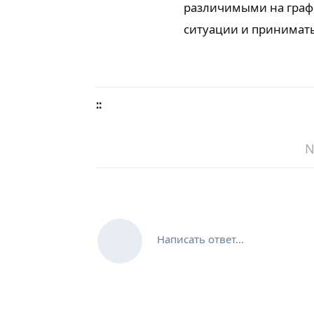
различимыми на графи
ситуации и принимат
::
N
Написать ответ...