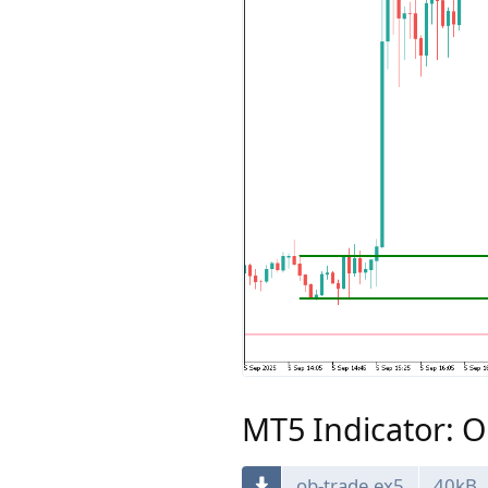
MT5 Indicator: 
ob-trade.ex5
40kB