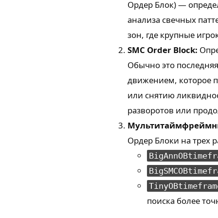
Ордер Блок) — опреде
анализа свечных патт
зон, где крупные игро
SMC Order Block:
Опре
Обычно это последня
движением, которое пр
или снятию ликвидно
разворотов или продо
Мультитаймфреймны
Ордер Блоки на трех 
BigAnnOBtimefr
BigSMCOBtimefr
TinyOBtimefram
поиска более точ