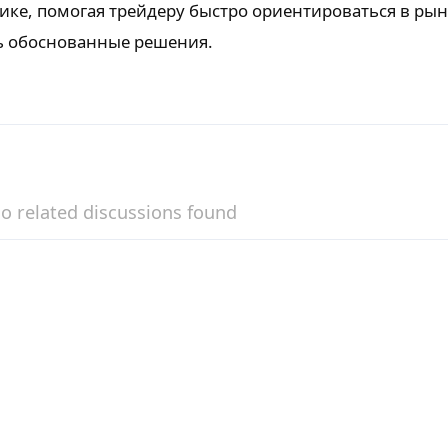
ке, помогая трейдеру быстро ориентироваться в ры
ь обоснованные решения.
o related discussions found