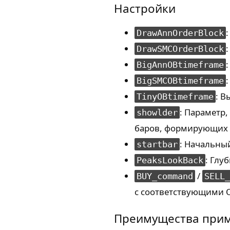
Настройки
DrawAnnOrderBlock
DrawSMCOrderBlock
BigAnnOBtimeframe
BigSMCOBtimeframe
: В
TinyOBtimeframe
: Параметр
showlder
баров, формирующих “
: Начальный
startbar
: Глу
PeaksLookBack
/
BUY_command
SELL_
с соответствующими 
Преимущества при