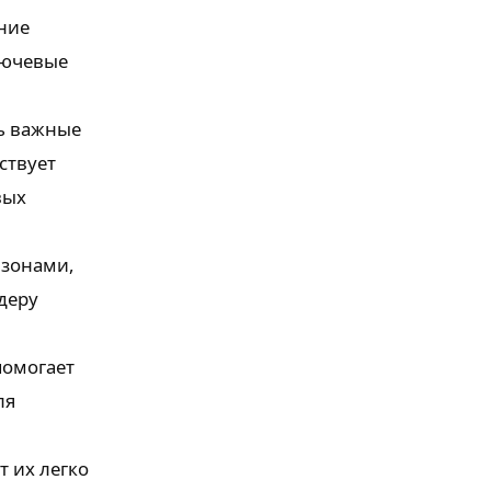
ние
лючевые
ь важные
ствует
вых
зонами,
деру
помогает
ля
 их легко