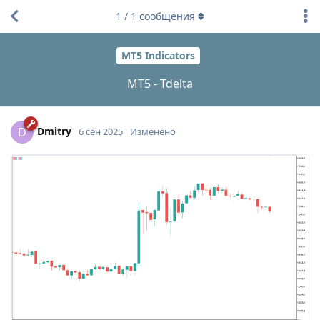
1
/
1
сообщения
MT5 Indicators
MT5 - Tdelta
Dmitry
D
6 сен 2025
Изменено