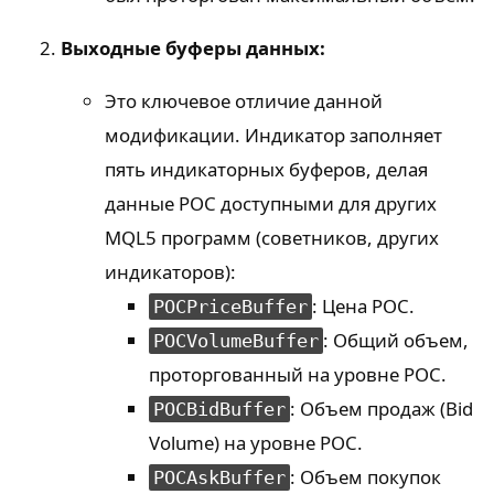
Выходные буферы данных:
Это ключевое отличие данной
модификации. Индикатор заполняет
пять индикаторных буферов, делая
данные POC доступными для других
MQL5 программ (советников, других
индикаторов):
: Цена POC.
POCPriceBuffer
: Общий объем,
POCVolumeBuffer
проторгованный на уровне POC.
: Объем продаж (Bid
POCBidBuffer
Volume) на уровне POC.
: Объем покупок
POCAskBuffer