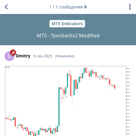
1
/
1
сообщения
MT5 Indicators
MT5 - Tpocbarbs2 Modified
Dmitry
D
6 сен 2025
Изменено