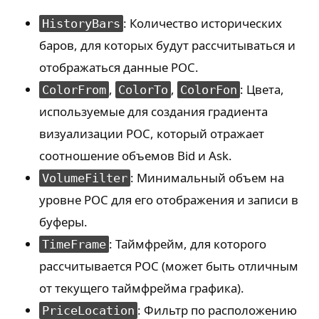
: Количество исторических
HistoryBars
баров, для которых будут рассчитываться и
отображаться данные POC.
,
,
: Цвета,
ColorFrom
ColorTo
ColorFon
используемые для создания градиента
визуализации POC, который отражает
соотношение объемов Bid и Ask.
: Минимальный объем на
VolumeFilter
уровне POC для его отображения и записи в
буферы.
: Таймфрейм, для которого
TimeFrame
рассчитывается POC (может быть отличным
от текущего таймфрейма графика).
: Фильтр по расположению
PriceLocation