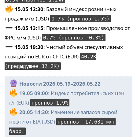
15.05 12:30
: Базовый индекс розничных
продаж м/м (USD)
0.7% (прогноз 1.5%)
15.05 13:15
: Промышленное производство от
ФРС м/м (USD)
0.7% (прогноз -0.3%)
15.05 19:30
: Чистый объем спекулятивных
позиций по EUR от CFTC (EUR)
40.2K
(предыдущее 32.2K)
Новости 2026.05.19–2026.05.22
19.05 09:00
: Индекс потребительских цен
г/г (EUR)
прогноз 1.9%
20.05 14:30
: Изменение запасов сырой
нефти от EIA (USD)
прогноз -17.631 млн
барр.