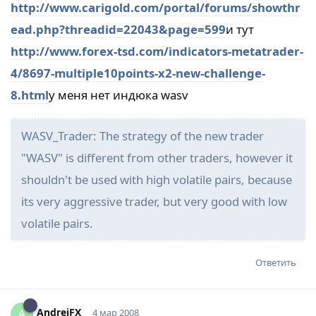
http://www.carigold.com/portal/forums/showthr
ead.php?threadid=22043&page=599
и тут
http://www.forex-tsd.com/indicators-metatrader-
4/8697-multiple10points-x2-new-challenge-
8.html
у меня нет индюка wasv
WASV_Trader: The strategy of the new trader
"WASV" is different from other traders, however it
shouldn't be used with high volatile pairs, because
its very aggressive trader, but very good with low
volatile pairs.
Ответить
AndreiFX_
A
4 мар 2008