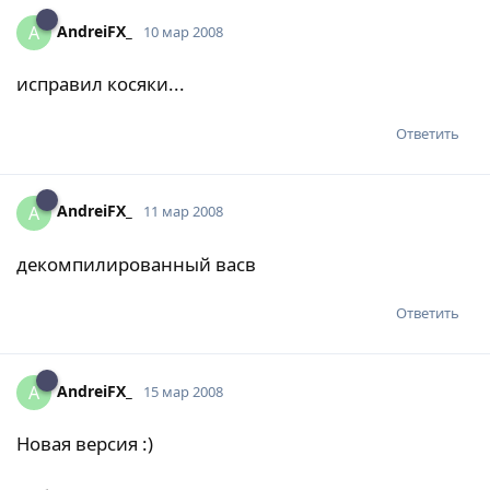
AndreiFX_
A
10 мар 2008
исправил косяки...
Ответить
AndreiFX_
A
11 мар 2008
декомпилированный васв
Ответить
AndreiFX_
A
15 мар 2008
Новая версия :)