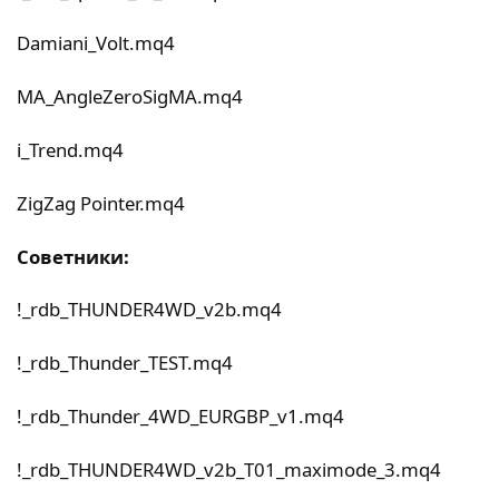
Damiani_Volt.mq4
MA_AngleZeroSigMA.mq4
i_Trend.mq4
ZigZag Pointer.mq4
Советники:
!_rdb_THUNDER4WD_v2b.mq4
!_rdb_Thunder_TEST.mq4
!_rdb_Thunder_4WD_EURGBP_v1.mq4
!_rdb_THUNDER4WD_v2b_T01_maximode_3.mq4