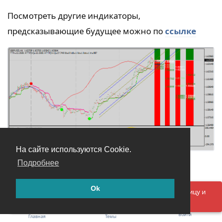
Посмотреть другие индикаторы,
предсказывающие будущее можно по
ссылке
На сайте используются Cookie.
Подробнее
burg.rar
Ok
Ответить
Упс! Что-то пошло не так. Пожалуйста, обновите страницу и
попробуйте ещё раз.
Войти
Главная
Темы