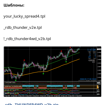
Шаблоны:
your_lucky_spread4.tpl
_rdb_thunder_v2e.tpl
!_rdb_thunder4wd_v2b.tpl
_rdb_ THUNDER4WD_v2b.zip