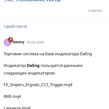
Ответить
7 ДНЕЙ
СПУСТЯ
Dmitry
D
24 сен 2009
Торговая система на базе индикатора DaEng
Индикатор
DaEng
пользуется данными
следующих индикаторов:
FX_Snipers_Ergodic_CCI_Trigger.mq4
RMI.mq4
Laguerre.mq4