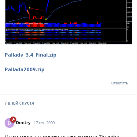
Pallada_3.4_Final.zip
Pallada2009.zip
Ответить
7 ДНЕЙ
СПУСТЯ
Dmitry
D
17 сен 2009