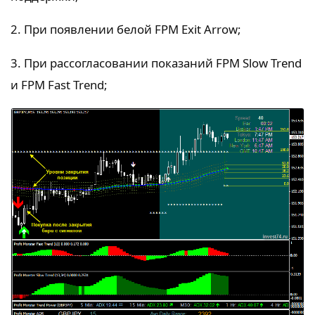
2. При появлении белой FPM Exit Arrow;
3. При рассогласовании показаний FPM Slow Trend
и FPM Fast Trend;