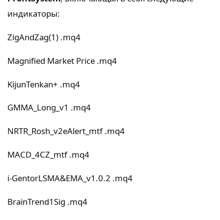
индикаторы:
ZigAndZag(1) .mq4
Magnified Market Price .mq4
KijunTenkan+ .mq4
GMMA_Long_v1 .mq4
NRTR_Rosh_v2eAlert_mtf .mq4
MACD_4CZ_mtf .mq4
i-GentorLSMA&EMA_v1.0.2 .mq4
BrainTrend1Sig .mq4