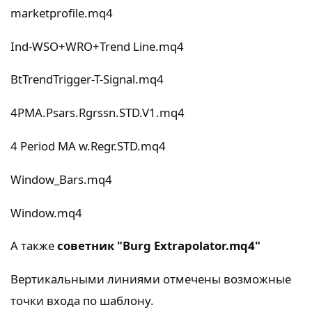
marketprofile.mq4
Ind-WSO+WRO+Trend Line.mq4
BtTrendTrigger-T-Signal.mq4
4PMA.Psars.Rgrssn.STD.V1.mq4
4 Period MA w.Regr.STD.mq4
Window_Bars.mq4
Window.mq4
А также
советник "Burg Extrapolator.mq4"
Вертикальными линиями отмечены возможные
точки входа по шаблону.