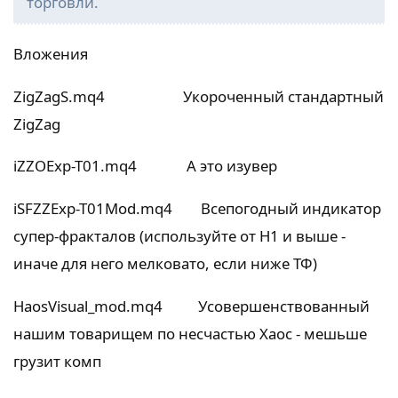
торговли.
Вложения
ZigZagS.mq4 Укороченный стандартный
ZigZag
iZZOExp-T01.mq4 А это изувер
iSFZZExp-T01Mod.mq4 Всепогодный индикатор
супер-фракталов (используйте от Н1 и выше -
иначе для него мелковато, если ниже ТФ)
HaosVisual_mod.mq4 Усовершенствованный
нашим товарищем по несчастью Хаос - мешьше
грузит комп