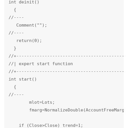
int deinit()

  {

//----

   Comment("");

//----

   return(0);

  }

//+--------------------------------------------
//| expert start function                      
//+--------------------------------------------
int start()

  {

//----

        mlot=Lots;

        fmarg=NormalizeDouble(AccountFreeMargin
    if (Close>Close) trend=1;
