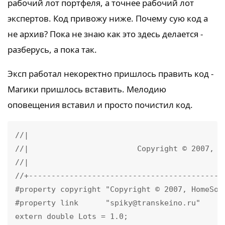
рабочий лот портфеля, а точнее рабочий лот
экспертов. Код привожу ниже. Почему сую код а
не архив? Пока не знаю как это здесь делается -
разберусь, а пока так.
Эксп работал некоректно пришлось править код -
Магики пришлось вставить. Мелодию
оповещения вставил и просто почистил код.
//|                                           L
//|                        Copyright © 2007, Ho
//|                                            
//+--------------------------------------------
#property copyright "Copyright © 2007, HomeSoft
#property link      "spiky@transkeino.ru"

extern double Lots = 1.0;
