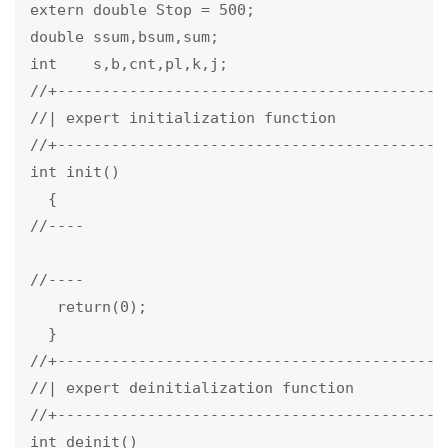
extern double Stop = 500;

double ssum,bsum,sum;

int    s,b,cnt,pl,k,j;

//+--------------------------------------------
//| expert initialization function             
//+--------------------------------------------
int init()

  {

//----

//----

   return(0);

  }

//+--------------------------------------------
//| expert deinitialization function           
//+--------------------------------------------
int deinit()
