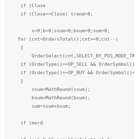
    if (Close

    if (Close==Close) trend=0;   

        s=0;b=0;ssum=0;bsum=0;sum=0;

   for (cnt=OrdersTotal();cnt>=0;cnt--)

    {

        OrderSelect(cnt,SELECT_BY_POS,MODE_TRAD
    if (OrderType()==OP_SELL && OrderSymbol()=
    if (OrderType()==OP_BUY && OrderSymbol()==
    }

        ssum=MathRound(ssum);

        bsum=MathRound(bsum);

        sum=ssum+bsum;         

    if (mord
