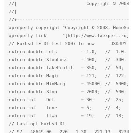
//|                          Copyright © 2008, 
//|                                           
//+--------------------------------------------
#property copyright "Copyright © 2008, HomeSoft
#property link      "[http://www.fxexpert.ru](h
// EurUsd TF=D1 test 2007 to now      USDJPY   
extern double Lots         = 1.0;   //  1.0;  /
extern double StopLoss     = 400;   //  300;  /
extern double TakeProfit   = 350;   //  50;   /
extern double Magic        = 121;   //  122;  /
extern double MinMarg      = 45000; //  5000; /
extern double Stop         = 2000;  //  500;  /
extern int    Del          = 30;    //  25;   /
extern int    Tone         = 6;     //  4;    /
extern int    Ttwo         = 19;    //  18;   /
// Last opt EurUsd D1

// 97   48649.00   220   1.30   221.13   8234.