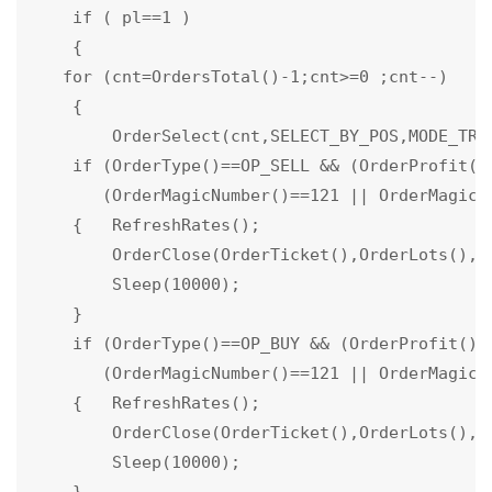
    if ( pl==1 )

    {

   for (cnt=OrdersTotal()-1;cnt>=0 ;cnt--)

    {

        OrderSelect(cnt,SELECT_BY_POS,MODE_TRAD
    if (OrderType()==OP_SELL && (OrderProfit()+
       (OrderMagicNumber()==121 || OrderMagicN
    {   RefreshRates();           

        OrderClose(OrderTicket(),OrderLots(),As
        Sleep(10000);

    }

    if (OrderType()==OP_BUY && (OrderProfit()+O
       (OrderMagicNumber()==121 || OrderMagicN
    {   RefreshRates();

        OrderClose(OrderTicket(),OrderLots(),Bi
        Sleep(10000);
