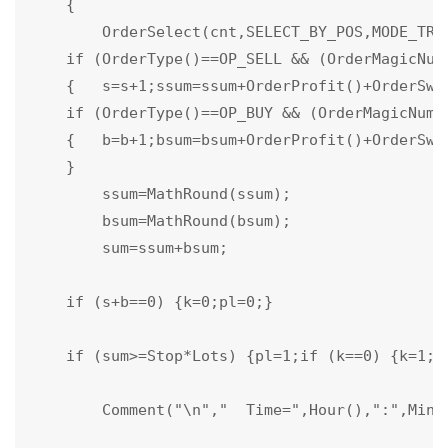
    {

        OrderSelect(cnt,SELECT_BY_POS,MODE_TRAD
    if (OrderType()==OP_SELL && (OrderMagicNum
    {   s=s+1;ssum=ssum+OrderProfit()+OrderSwap
    if (OrderType()==OP_BUY && (OrderMagicNumb
    {   b=b+1;bsum=bsum+OrderProfit()+OrderSwap
    }

        ssum=MathRound(ssum);

        bsum=MathRound(bsum);

        sum=ssum+bsum;

    if (s+b==0) {k=0;pl=0;}

    if (sum>=Stop*Lots) {pl=1;if (k==0) {k=1;Pl
        Comment("\n","  Time=",Hour(),":",Minu