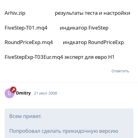
Arhiv.zip результаты теста и настройки
FiveStep-T01.mq4 индикатор FiveStep
RoundPriceExp.mq4 индкатор RoundPriceExp
FiveStepExp-T03Eur.mq4 эксперт для евро Н1
Ответить
Dmitry
D
21 июл 2008
Всем привет.
Попробовал сделать прикидочную версию