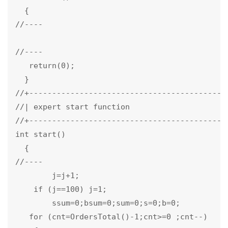
  {

//----

//----

   return(0);

  }

//+--------------------------------------------
//| expert start function                      
//+--------------------------------------------
int start()

  {

//----

        j=j+1;

    if (j==100) j=1;

        ssum=0;bsum=0;sum=0;s=0;b=0;

   for (cnt=OrdersTotal()-1;cnt>=0 ;cnt--)
