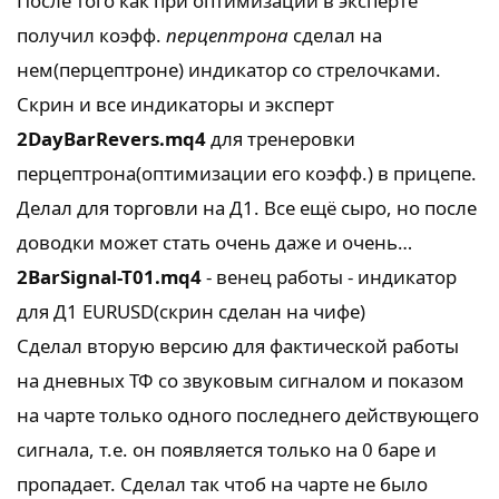
После того как при оптимизации в эксперте
получил коэфф.
перцептрона
сделал на
нем(перцептроне) индикатор со стрелочками.
Скрин и все индикаторы и эксперт
2DayBarRevers.mq4
для тренеровки
перцептрона(оптимизации его коэфф.) в прицепе.
Делал для торговли на Д1. Все ещё сыро, но после
доводки может стать очень даже и очень…
2BarSignal-T01.mq4
- венец работы - индикатор
для Д1 EURUSD(скрин сделан на чифе)
Сделал вторую версию для фактической работы
на дневных ТФ со звуковым сигналом и показом
на чарте только одного последнего действующего
сигнала, т.е. он появляется только на 0 баре и
пропадает. Сделал так чтоб на чарте не было