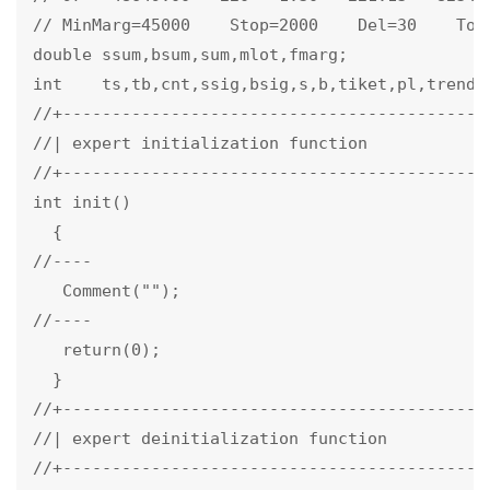
// MinMarg=45000    Stop=2000    Del=30    Ton
double ssum,bsum,sum,mlot,fmarg;

int    ts,tb,cnt,ssig,bsig,s,b,tiket,pl,trend,m
//+--------------------------------------------
//| expert initialization function             
//+--------------------------------------------
int init()

  {

//----

   Comment("");

//----

   return(0);

  }

//+--------------------------------------------
//| expert deinitialization function           
//+--------------------------------------------