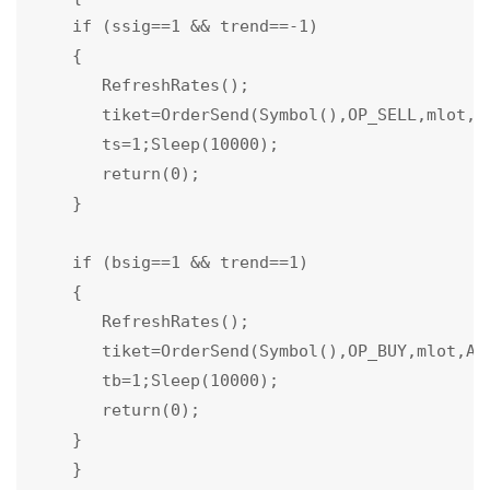
    if (ssig==1 && trend==-1)

    {

       RefreshRates();

       tiket=OrderSend(Symbol(),OP_SELL,mlot,B
       ts=1;Sleep(10000);

       return(0); 

    }

    if (bsig==1 && trend==1)

    {

       RefreshRates();

       tiket=OrderSend(Symbol(),OP_BUY,mlot,As
       tb=1;Sleep(10000);

       return(0);

    }

    }
