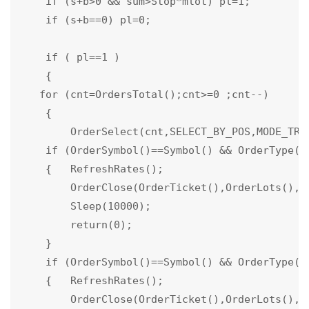
    if (s+b>0 && sum>Stop*mlot) pl=1;

    if (s+b==0) pl=0;

    if ( pl==1 )

    {

   for (cnt=OrdersTotal();cnt>=0 ;cnt--)

    {

        OrderSelect(cnt,SELECT_BY_POS,MODE_TRAD
    if (OrderSymbol()==Symbol() && OrderType()
    {   RefreshRates();           

        OrderClose(OrderTicket(),OrderLots(),As
        Sleep(10000);

        return(0);

    }

    if (OrderSymbol()==Symbol() && OrderType()
    {   RefreshRates();

        OrderClose(OrderTicket(),OrderLots(),Bi