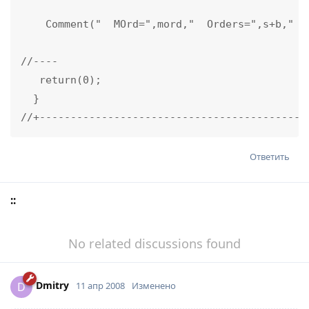
    Comment("  MOrd=",mord,"  Orders=",s+b,"  
//----

   return(0);

  }

//+-------------------------------------------
Ответить
::
No related discussions found
Dmitry
D
11 апр 2008
Изменено