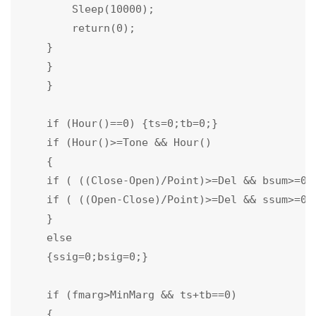
        Sleep(10000);

        return(0);

    }

    }

    }       

    if (Hour()==0) {ts=0;tb=0;} 

    if (Hour()>=Tone && Hour()

    {

    if ( ((Close-Open)/Point)>=Del && bsum>=0) 
    if ( ((Open-Close)/Point)>=Del && ssum>=0) 
    }

    else

    {ssig=0;bsig=0;}

    if (fmarg>MinMarg && ts+tb==0)

    {
