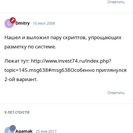
Ответить
Dmitry
D
10 июл 2008
Нашел и выложил пару скриптов, упрощающих
разметку по системе.
Лежат тут:
http://www.invest74.ru/index.php?
topic=145.msg638#msg638
Особенно приглянулся
2-ой вариант.
Ответить
9 ЛЕТ
СПУСТЯ
Agamak
A
25 янв 2017