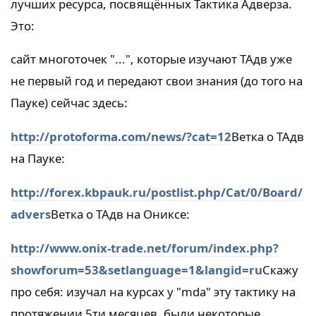
лучших ресурса, посвящённых Тактика Адверза.
Это:
сайт многоточек "...", которые изучают ТАдв уже
не первый год и передают свои знания (до того на
Пауке) сейчас здесь:
http://protoforma.com/news/?cat=12
Ветка о ТАдв
на Пауке:
http://forex.kbpauk.ru/postlist.php/Cat/0/Board/
advers
Ветка о ТАдв на Ониксе:
http://www.onix-trade.net/forum/index.php?
showforum=53&setlanguage=1&langid=ru
Скажу
про себя: изучал на курсах у "mda" эту тактику на
протяжении 5ти месяцев, были некоторые