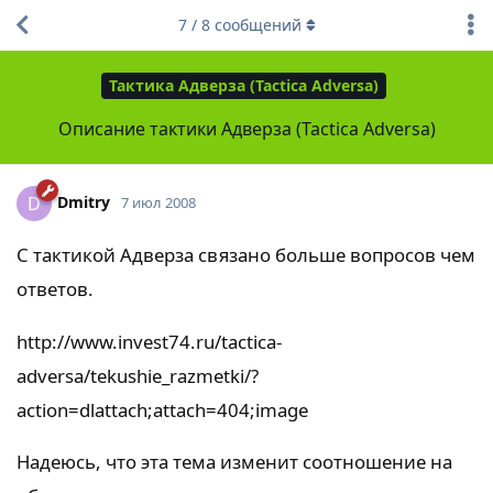
7
/
8
сообщений
Тактика Адверза (Tactica Adversa)
Описание тактики Адверза (Tactica Adversa)
Dmitry
D
7 июл 2008
С тактикой Адверза связано больше вопросов чем
ответов.
http://www.invest74.ru/tactica-
adversa/tekushie_razmetki/?
action=dlattach;attach=404;image
Надеюсь, что эта тема изменит соотношение на