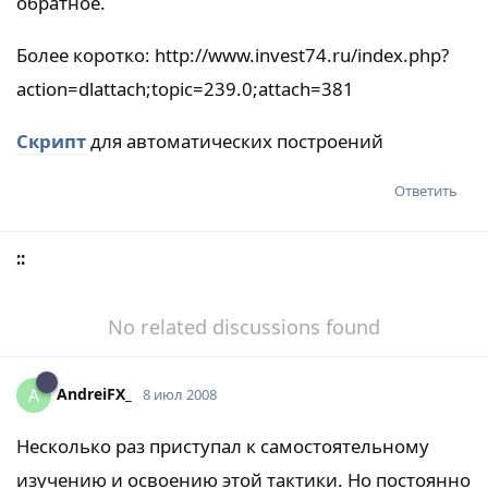
обратное.
Более коротко: http://www.invest74.ru/index.php?
action=dlattach;topic=239.0;attach=381
Скрипт
для автоматических построений
Ответить
::
No related discussions found
AndreiFX_
A
8 июл 2008
Несколько раз приступал к самостоятельному
изучению и освоению этой тактики. Но постоянно