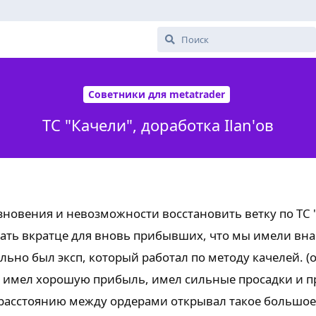
Советники для metatrader
ТС "Качели", доработка Ilan'ов
вения и невозможности восстановить ветку по ТС "
ать вкратце для вновь прибывших, что мы имели вна
ально был эксп, который работал по методу качелей. (
сп имел хорошую прибыль, имел сильные просадки и п
расстоянию между ордерами открывал такое большое