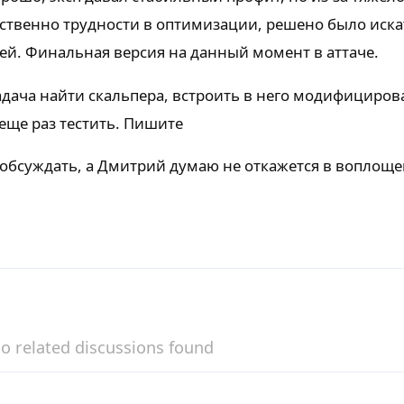
тственно трудности в оптимизации, решено было иска
ей. Финальная версия на данный момент в аттаче.
адача найти скальпера, встроить в него модифициро
 еще раз тестить. Пишите
обсуждать, а Дмитрий думаю не откажется в воплощ
o related discussions found