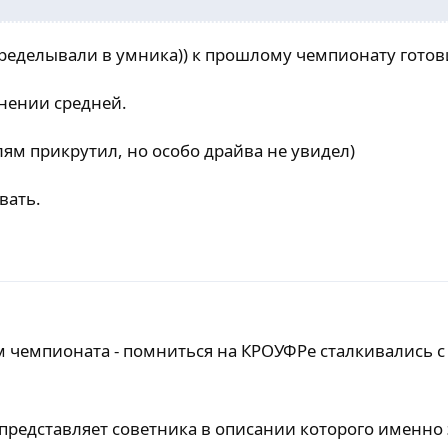
ределывали в умника)) к прошлому чемпионату готов
онении средней.
лям прикрутил, но особо драйва не увидел)
вать.
м чемпионата - помниться на КРОУФРе сталкивались с
представляет советника в описании которого именно 