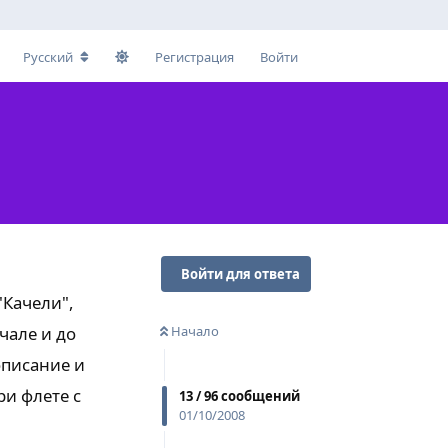
Русский
Регистрация
Войти
Войти для ответа
Качели",
чале и до
Начало
описание и
ри флете с
13
/
96
сообщений
01/10/2008