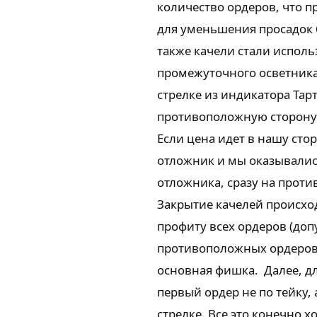
количество ордеров, что п
для уменьшения просадок бы
также качели стали исполь
промежуточного осветника 
стрелке из индикатора Тар
противоположную сторону с
Если цена идет в нашу стор
отложник и мы оказывались
отложника, сразу на прот
Закрытие качелей происход
профиту всех ордеров (доп
противоположных ордеров,
основная фишка. Далее, д
первый ордер не по тейку,
стрелке. Все это конечно 