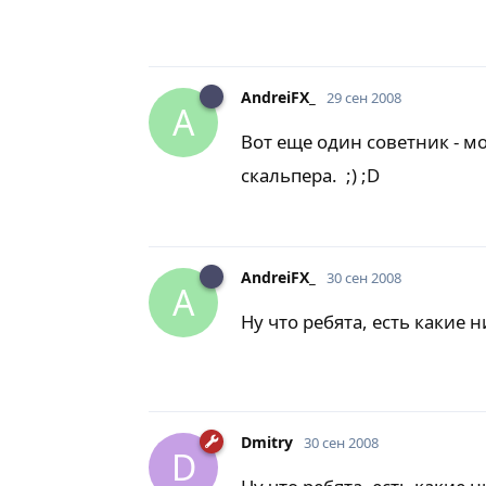
AndreiFX_
29 сен 2008
A
Вот еще один советник - 
скальпера. ;) ;D
AndreiFX_
30 сен 2008
A
Ну что ребята, есть какие
Dmitry
30 сен 2008
D