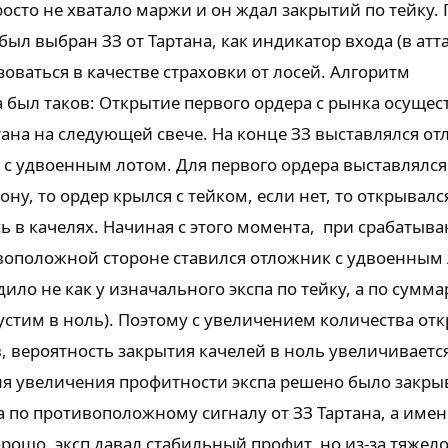
росто не хватало маржи и он ждал закрытий по тейку.
л выбран ЗЗ от Тартана, как индикатор входа (в атта
зоваться в качестве страховки от лосей. Алгоритм
был таков: Открытие первого ордера с рынка осущес
тана на следующей свече. На конце ЗЗ выставлялся от
 удвоенным лотом. Для первого ордера выставлялся 
ону, то ордер крылся с тейком, если нет, то открывалс
 в качелях. Начиная с этого момента, при срабатыв
ивоположной стороне ставился отложник с удвоенным
ило не как у изначального экспа по тейку, а по сумм
устим в ноль). Поэтому с увеличением количества от
 вероятность закрытия качелей в ноль увеличивается
ля увеличения профитности экспа решено было закры
 а по противоположному сигналу от ЗЗ Тартана, а име
хорошо, эксп давал стабильный профит, но из-за тяжел