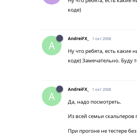
Ну что ребята, есть какие
коде)
AndreiFX_
1 окт 2008
A
Ну что ребята, есть какие
коде) Замечательно. Буду 
AndreiFX_
1 окт 2008
A
Да, надо посмотреть.
Из всей семьи скальперов 
При прогоне не тестере без