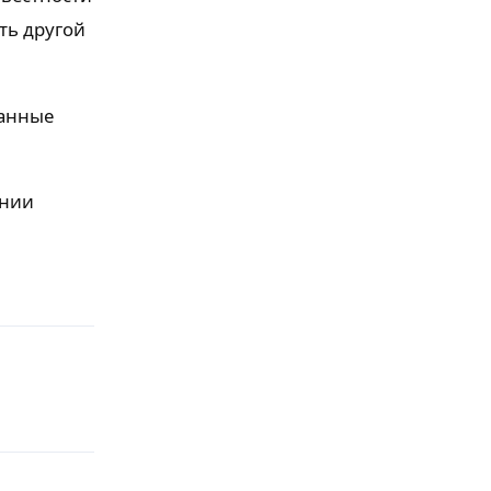
ть другой
ванные
ении
Ответить