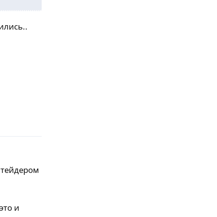
ились..
Ответить
 тейдером
это и