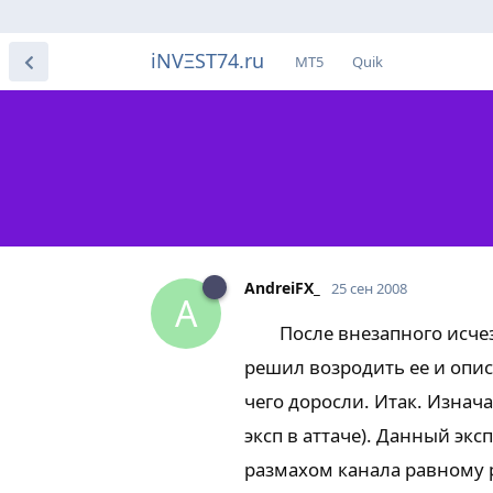
iNVΞST74.ru
МТ5
Quik
AndreiFX_
25 сен 2008
A
После внезапного исчезно
решил возродить ее и опис
чего доросли. Итак. Изнач
эксп в аттаче). Данный эк
размахом канала равному 