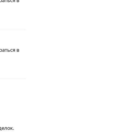
раться в
Ответить
раться в
Ответить
делок.