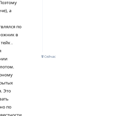
 Поэтому
че), а
твлялся по
ложник в
тейк .
я
Сейчас
ании
 лотом.
арному
крытых
. Это
вать
нно по
овестности