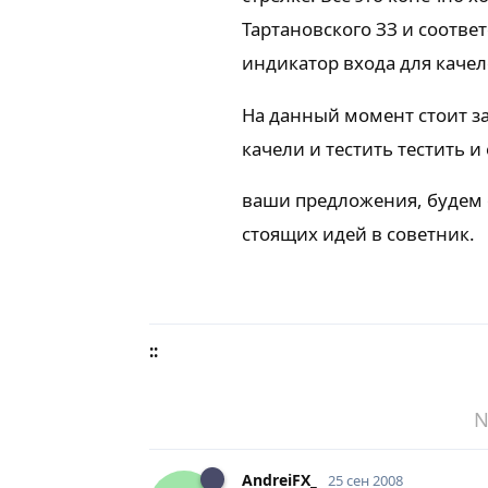
Тартановского ЗЗ и соотве
индикатор входа для качел
На данный момент стоит з
качели и тестить тестить и
ваши предложения, будем 
стоящих идей в советник.
::
N
AndreiFX_
25 сен 2008