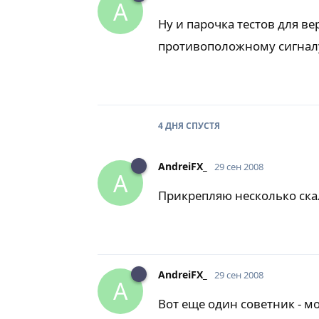
A
Ну и парочка тестов для в
противоположному сигнал
4 ДНЯ
СПУСТЯ
AndreiFX_
29 сен 2008
A
Прикрепляю несколько скал
AndreiFX_
29 сен 2008
A
Вот еще один советник - м