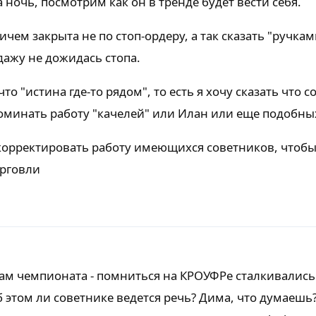
за ночь, посмотрим как он в тренде будет вести себя.
чем закрыта не по стоп-ордеру, а так сказать "ручками
дажу не дожидась стопа.
то "истина где-то рядом", то есть я хочу сказать что 
оминать работу "качелей" или Илан или еще подобны
дкорректировать работу имеющихся советников, чтоб
орговли
ам чемпионата - помниться на КРОУФРе сталкивались
 этом ли советнике ведется речь? Дима, что думаешь?