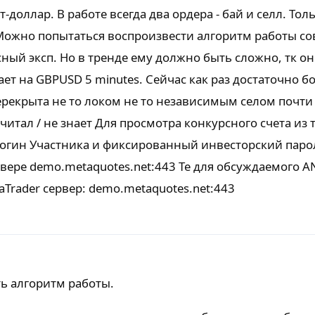
-доллар. В работе всегда два ордера - бай и селл. Тол
 Можно попытаться воспроизвести алгоритм работы со
ный эксп. Но в тренде ему должно быть сложно, тк он
т на GBPUSD 5 minutes. Сейчас как раз достаточно 
Перекрыта не то локом не то независимым селом почти
 читал / не знает Для просмотра конкурсного счета из
 логин Участника и фиксированный инвесторский паро
рвере demo.metaquotes.net:443 Те для обсуждаемого 
aTrader сервер: demo.metaquotes.net:443
ть алгоритм работы.