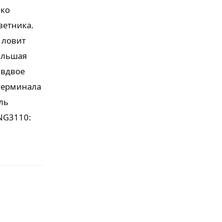
ько
ветника.
 ловит
большая
 вдвое
 терминала
ль
ANG3110:
Ответить