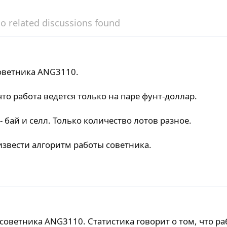
o related discussions found
советника ANG3110.
что работа ведется только на паре фунт-доллар.
 - бай и селл. Только количество лотов разное.
звести алгоритм работы советника.
 советника ANG3110. Статистика говорит о том, что ра