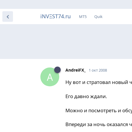
iNVΞST74.ru
МТ5
Quik
AndreiFX_
1 окт 2008
A
Ну вот и стратовал новый 
Его давно ждали.
Можно и посмотреть и обс
Впереди за ночь оказался 