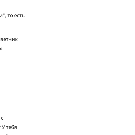
", то есть
советник
х.
ы
Ответить
 с
 У тебя