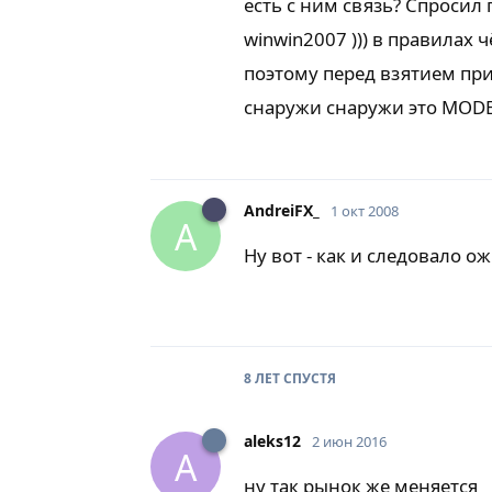
есть с ним связь? Cпросил 
winwin2007 ))) в правилах 
поэтому перед взятием пр
снаружи снаружи это MODE
AndreiFX_
1 окт 2008
A
Ну вот - как и следовало о
8 ЛЕТ
СПУСТЯ
aleks12
2 июн 2016
A
ну так рынок же меняется