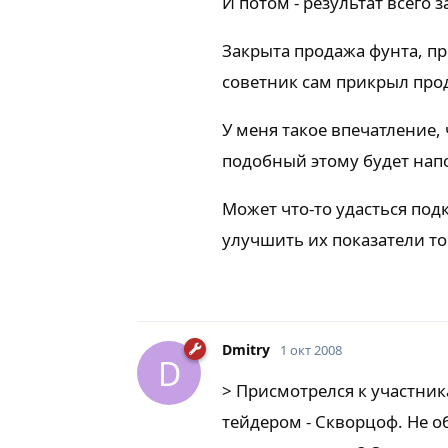
И потом - результат всего 
Закрыта продажа фунта, при
советник сам прикрыл про
У меня такое впечатление, ч
подобный этому будет нап
Может что-то удасться по
улучшить их показатели т
Dmitry
1 окт 2008
D
> Присмотрелся к участник
тейдером - Скворцоф. Не об