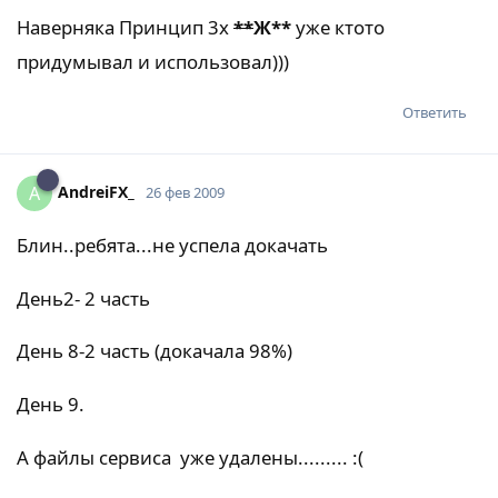
Наверняка Принцип 3х
**
Ж
**
уже ктото
придумывал и использовал)))
Ответить
AndreiFX_
A
26 фев 2009
Блин..ребята...не успела докачать
День2- 2 часть
День 8-2 часть (докачала 98%)
День 9.
А файлы сервиса уже удалены......... :(