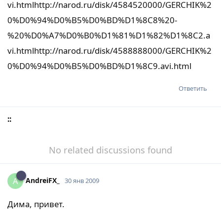
vi.html
http://narod.ru/disk/4584520000/GERCHIK%2
0%D0%94%D0%B5%D0%BD%D1%8C8%20-
%20%D0%A7%D0%B0%D1%81%D1%82%D1%8C2.a
vi.html
http://narod.ru/disk/4588888000/GERCHIK%2
0%D0%94%D0%B5%D0%BD%D1%8C9.avi.html
Ответить
::
No related discussions found
AndreiFX_
A
30 янв 2009
Дима, привет.