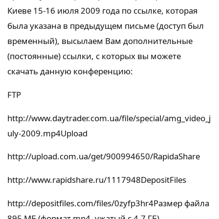
Киеве 15-16 июля 2009 года по ссылке, которая
была указана в предыдущем письме (доступ был
временный), высылаем Вам дополнительные
(постоянные) ссылки, с которых вы можете
скачать данную конференцию:
FTP
http://www.daytrader.com.ua/file/special/amg_video_j
uly-2009.mp4
Upload
http://upload.com.ua/get/900994650/
RapidaShare
http://www.rapidshare.ru/1117948
DepositFiles
http://depositfiles.com/files/0zyfp3hr4
Размер файла
895 МБ (формат mp4, ужатый с 4.7 ГБ)