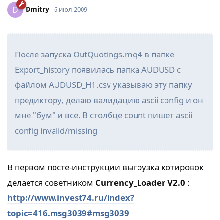
Dmitry
D
6 июл 2009
После запуска OutQuotings.mq4 в папке
Export_history появилась папка AUDUSD с
файлом AUDUSD_H1.csv указываю эту папку
предиктору, делаю валидацию ascii config и он
мне "бум" и все. В столбце count пишет ascii
config invalid/missing
В первом посте-инструкции выгрузка котировок
делается советником
Currency_Loader V2.0
:
http://www.invest74.ru/index?
topic=416.msg3039#msg3039