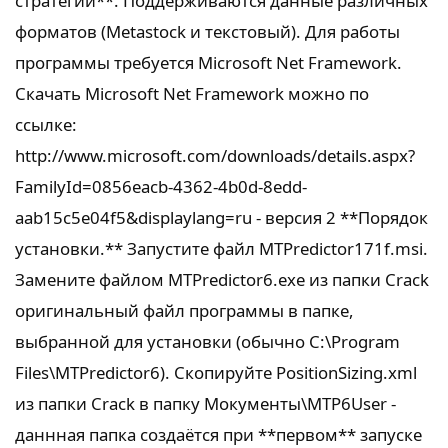
стратегий**. Поддерживаются данные различных
форматов (Metastock и текстовый). Для работы
программы требуется Microsoft Net Framework.
Скачать Microsoft Net Framework можно по
ссылке:
http://www.microsoft.com/downloads/details.aspx?
FamilyId=0856eacb-4362-4b0d-8edd-
aab15c5e04f5&displaylang=ru - версия 2 **Порядок
установки.** Запустите файл MTPredictor171f.msi.
Замените файлом MTPredictor6.exe из папки Crack
оригинальный файл программы в папке,
выбранной для установки (обычно C:\Program
Files\MTPredictor6). Скопируйте PositionSizing.xml
из папки Crack в папку Мокументы\MTP6User -
даннная папка создаётся при **первом** запуске