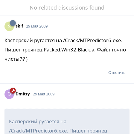
No related discussions found
skif
S
29 мая 2009
Касперский ругается на /Crack/MTPredictor6.exe.
Пишет троянец Packed.Win32.Black.a. Файл точно
чистый? )
Ответить
Dmitry
D
29 мая 2009
Касперский ругается на
/Crack/MTPredictor6.exe. Пишет троянец