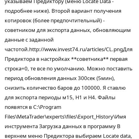
указываем Предиктору (меню Locate Data -
подробнее ниже). Второй вариант получения
котировок (более предпочтительный) -
советником для экспорта данных, обновляющим
данные с заданной
частотой.http://www.invest74.ru/articles/CL.pngДля
Предиктора в настройках **советника** первая
строка=0, те все по умолчанию. Можно поставить
период обновления данных 300сек (5мин),
снизить количество баров до 100000. Я ставлю
для экспорта периоды м15, Н1 и Н4. Файлы
появятся в C:\Program
Files\MetaTrader\experts\files\Export_History\Имя
инструмента Загрузка данных в программу В
верхнем меню Предиктора выбираем Locate data,