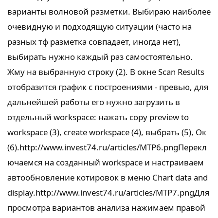
варианты волновой разметки. Выбираю наиболее
очевидную и подходящую ситуации (часто на
разных тф разметка совпадает, иногда нет),
выбирать нужно каждый раз самостоятельно.
Жму на выбранную строку (2). В окне Scan Results
отобразится график с построениями - превью, для
дальнейшей работы его нужно загрузить в
отдельный workspace: нажать copy preview to
workspace (3), create workspace (4), выбрать (5), Ок
(6).http://www.invest74.ru/articles/MTP6.pngПерекл
ючаемся на созданный workspace и настраиваем
автообновление котировок в меню Chart data and
display.http://www.invest74.ru/articles/MTP7.pngДля
просмотра вариантов анализа нажимаем правой