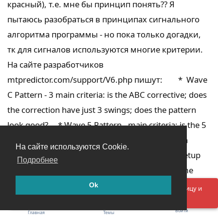
красный), т.е. мне бы принцип понять?? Я
пытаюсь разобраться в принципах сигнального
алгоритма программы - но пока только догадки,
тк для сигналов используются многие критерии.
На сайте разработчиков
mtpredictor.com/support/V6.php пишут: * Wave
C Pattern - 3 main criteria: is the ABC corrective; does
the correction have just 3 swings; does the pattern
look good? * Wave 5 Pattern - main criteria: is the 5
wave pattern symmetrical and does it start at an
На сайте используются Cookie.
important pivot? * High Volume Spike (VSA) Setup
Подробнее
Part 1 - 3 main criteria: does the VSA High Volume
Spike bar break a prior high/low; does the VSA bar
Ok
Упс! Что-то пошло не так. Пожалуйста, обновите страницу и
попробуйте ещё раз.
reverse at good support/resistance (usually a DP
Войти
Главная
Темы
level); is the VSA bar followed immediately by a