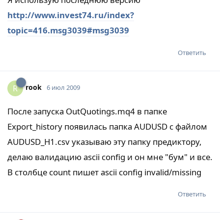
http://www.invest74.ru/index?
topic=416.msg3039#msg3039
Ответить
rook
R
6 июл 2009
После запуска OutQuotings.mq4 в папке
Export_history появилась папка AUDUSD с файлом
AUDUSD_H1.csv указываю эту папку предиктору,
делаю валидацию ascii config и он мне "бум" и все.
В столбце count пишет ascii config invalid/missing
Ответить