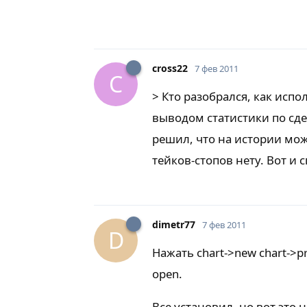
cross22
7 фев 2011
C
> Кто разобрался, как испо
выводом статистики по сде
решил, что на истории можн
тейков-стопов нету. Вот и 
dimetr77
7 фев 2011
D
Нажать chart->new chart->p
open.
Все установил, но вот это 