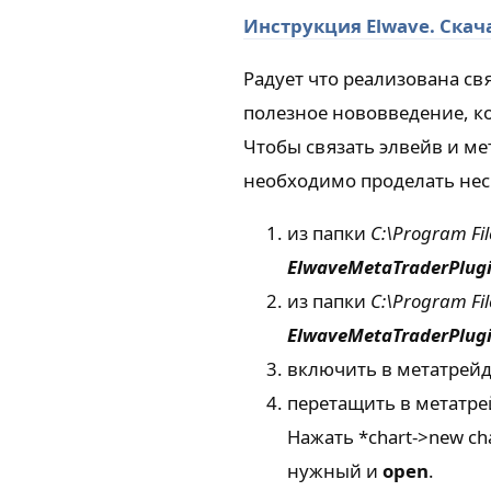
Инструкция Elwave. Скач
Радует что реализована св
полезное нововведение, кот
Чтобы связать элвейв и ме
необходимо проделать нес
из папки
C:\Program Fi
ElwaveMetaTraderPlugi
из папки
C:\Program Fi
ElwaveMetaTraderPlugi
включить в метатрей
перетащить в метатре
Нажать *chart->new cha
нужный и
open
.