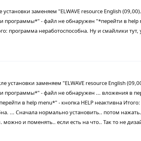
 установки заменяем "ELWAVE resource English (09,00).d
и программы*" - файл не обнаружен "*перейти в help 
го: программа неработоспособна. Ну и смайлики тут, 
ле установки заменяем "ELWAVE resource English (09,00)
и программы*" - файл не обнаружен ... вложения в п
"*перейти в help menu*" - кнопка HELP неактивна Итого:
. ... Сначала нормально установить.. потом нажать.. з
 можно и поменять.. если есть на что.. Так то не диза