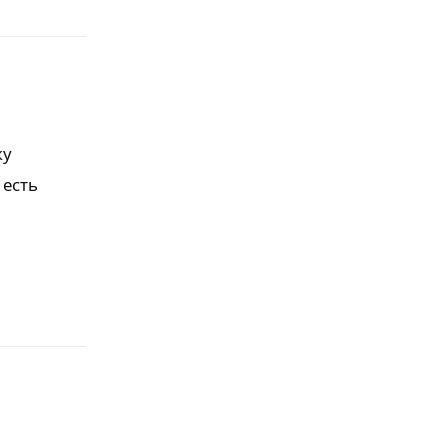
ку
 есть
Ответить