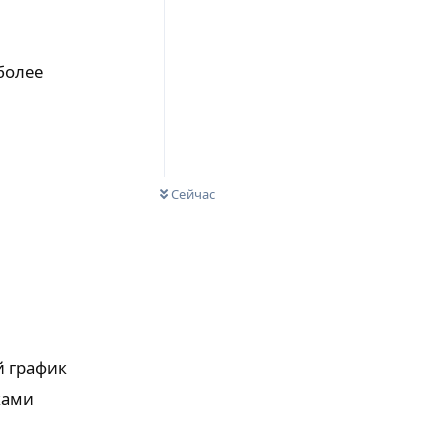
более
Сейчас
 график
уками