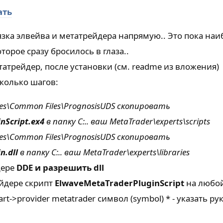
ать
язка элвейва и метатрейдера напрямую.. Это пока наи
орое сразу бросилось в глаза..
татрейдер, после установки (см. readme из вложения)
колько шагов:
les\Common Files\PrognosisUDS скопировать
nScript.ex4
в папку C:.. ваш MetaTrader\experts\scripts
les\Common Files\PrognosisUDS скопировать
n.dll
в папку C:.. ваш MetaTrader\experts\libraries
дере
DDE и разрешить dll
йдере скрипт
ElwaveMetaTraderPluginScript
на любой
rt->provider metatrader символ (symbol) * - указать р