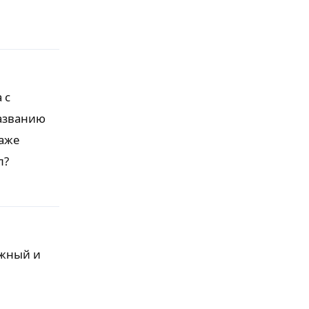
Ответить
 с
названию
даже
л?
Ответить
ужный и