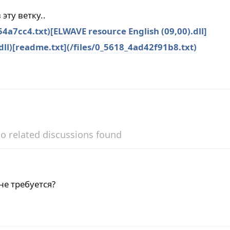
эту ветку..
e54a7cc4.txt)
[ELWAVE resource English (09,00).dll]
ll)
[readme.txt](/files/0_5618_4ad42f91b8.txt)
o related discussions found
не требуется?