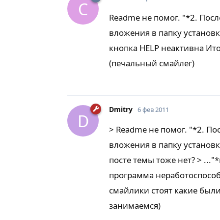
C
Readme не помог. "*2. После
вложения в папку установк
кнопка HELP неактивна Ито
(печальный смайлег)
Dmitry
6 фев 2011
D
> Readme не помог. "*2. Пос
вложения в папку установк
посте темы тоже нет? > ...
программа неработоспособна
смайлики стоят какие были.
занимаемся)