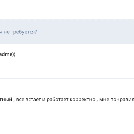
 не требуется?
adme))
тный , все встает и работает корректно , мне понравил