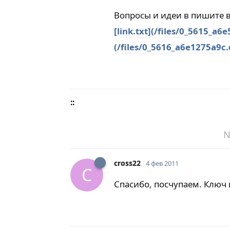
Вопросы и идеи в пишите в 
[link.txt](/files/0_5615_a6
(/files/0_5616_a6e1275a9c.d
::
N
cross22
4 фев 2011
C
Спасибо, посчупаем. Ключ 