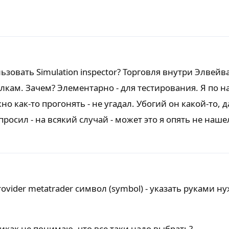
льзовать Simulation inspector? Торговля внутри Элвейва
лкам. Зачем? Элементарно - для тестирования. Я по 
о как-то прогонять - не угадал. Убогий он какой-то, 
спросил - на всякий случай - может это я опять не наше
rovider metatrader символ (symbol) - указать руками н
никак не понимаю, что все таки надо выбрать?