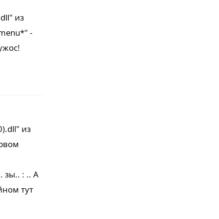
ll" из
menu*" -
ужос!
Ответить
.dll" из
ервом
ы.. : .. А
йном тут
Ответить