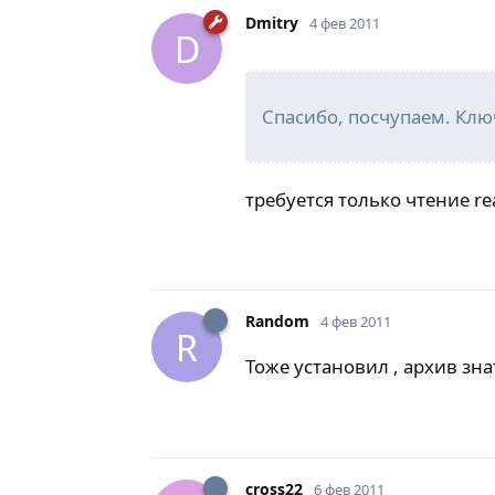
Dmitry
4 фев 2011
D
Спасибо, посчупаем. Ключ
требуется только чтение re
Random
4 фев 2011
R
Тоже установил , архив зна
cross22
6 фев 2011