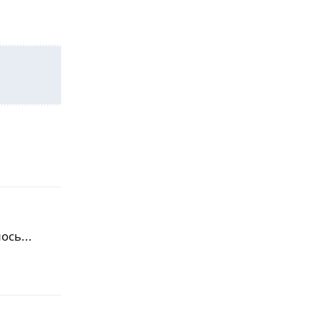
Ответить
ось...
Ответить