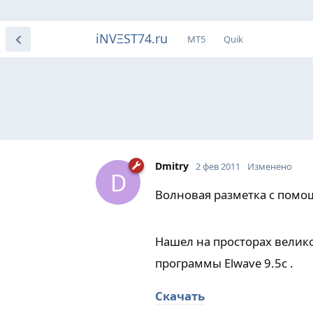
iNVΞST74.ru
МТ5
Quik
Dmitry
2 фев 2011
Изменено
D
Волновая разметка с помощ
Нашел на просторах велико
программы Elwave 9.5c .
Скачать