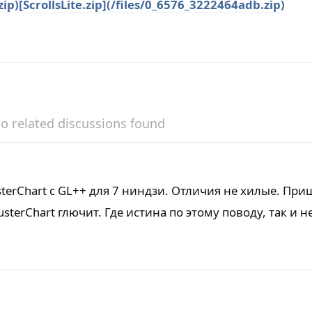
zip)
[ScrollsLite.zip](/files/0_6576_3222464adb.zip)
o related discussions found
terChart с GL++ для 7 ниндзи. Отличия не хилые. При
usterChart глючит. Где истина по этому поводу, так и 