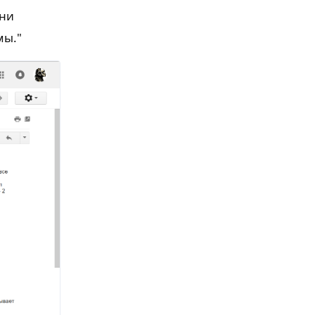
они
мы."