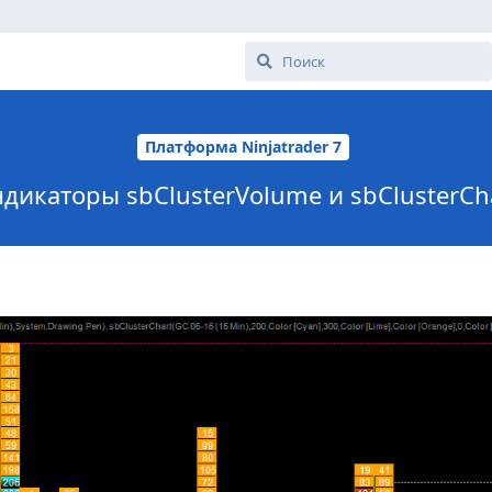
Платформа Ninjatrader 7
дикаторы sbClusterVolume и sbClusterCh