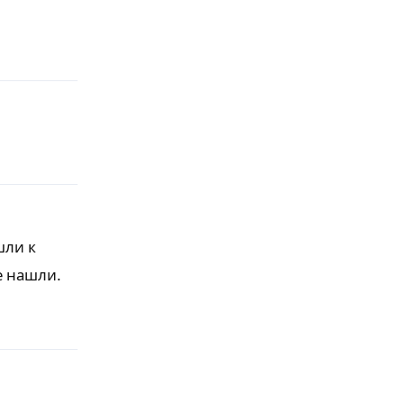
Ответить
шли к
не нашли.
Ответить