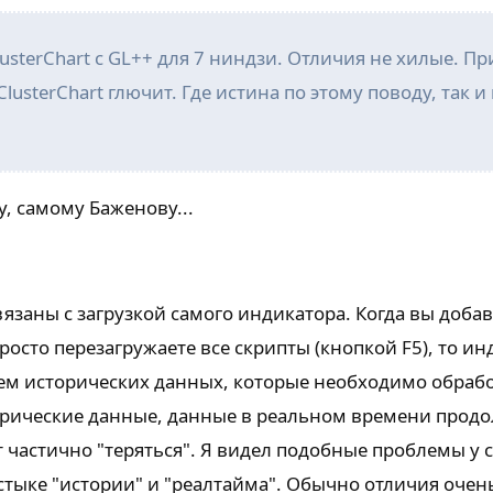
usterChart с GL++ для 7 ниндзи. Отличия не хилые. П
lusterChart глючит. Где истина по этому поводу, так и
у, самому Баженову...
язаны с загрузкой самого индикатора. Когда вы доба
росто перезагружаете все скрипты (кнопкой F5), то ин
ем исторических данных, которые необходимо обрабо
орические данные, данные в реальном времени прод
т частично "теряться". Я видел подобные проблемы у с
стыке "истории" и "реалтайма". Обычно отличия очен