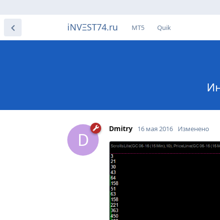
iNVΞST74.ru
МТ5
Quik
Ин
Dmitry
16 мая 2016
Изменено
D