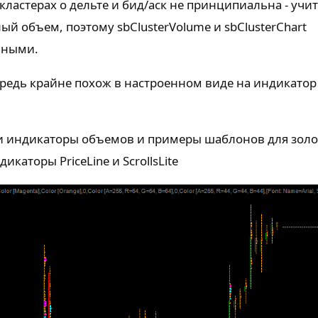
ластерах о дельте и бид/аск не принципиальна - учи
й объем, поэтому sbClusterVolume и sbClusterChart
бными.
ередь крайне похож в настроенном виде на индикатор 
 индикаторы объемов и примеры шаблонов для золот
каторы PriceLine и ScrollsLite