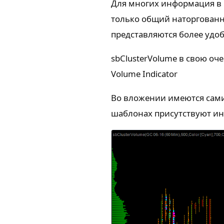
Для многих информация в к
только общий наторгованны
представляются более удо
sbClusterVolume в свою оч
Volume Indicator
Во вложении имеются сами
шаблонах присутствуют инди