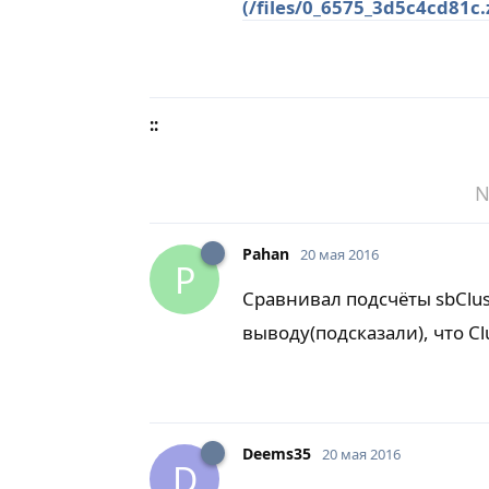
(/files/0_6575_3d5c4cd81c.
::
N
Pahan
20 мая 2016
P
Сравнивал подсчёты sbClus
выводу(подсказали), что Cl
Deems35
20 мая 2016
D