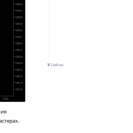
Сейчас
ния
астерах.