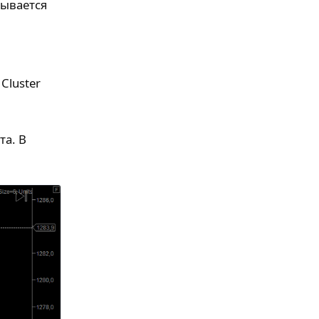
тывается
Cluster
а. В