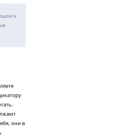
ришли к
 не
вляете
дикатору
тать.
олжают
ебя, они в
ь