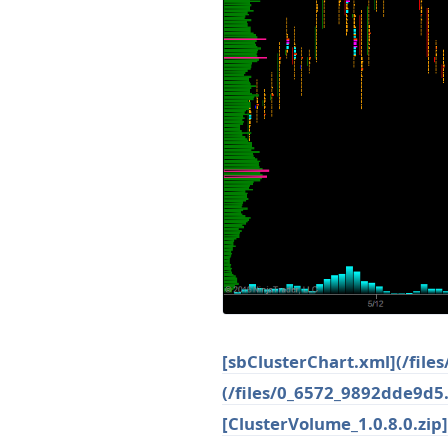
[sbClusterChart.xml](/file
(/files/0_6572_9892dde9d5
[ClusterVolume_1.0.8.0.zip