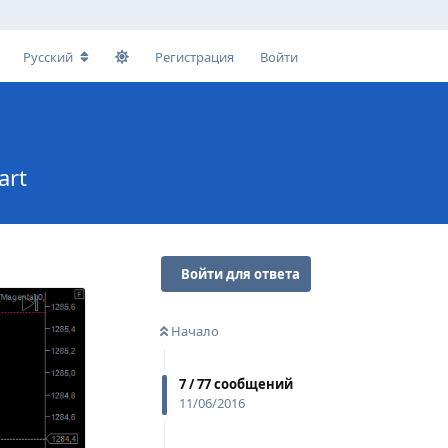
Русский
Регистрация
Войти
art
Войти для ответа
Начало
7
/
77
сообщений
11/06/2016