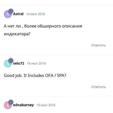
Astral
A
14 июл 2016
А нет ли , более обширного описания
индикатора?
Ответить
selu72
S
18 июл 2016
Good job. It Includes OFA / SPA?
Ответить
ednabarney
E
19 июл 2016