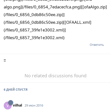
algo.png](/files/0_6854_7edacecfca.png)[[ofaAlgo.zip]
(/files/0_6856_0db86c50ee.zip)]
(/files/0_6856_0db86c50ee.zip)[[OFAALL.xml]
(/files/0_6857_39fe1e3002.xml)]
(/files/0_6857_39fe1e3002.xml)
Ответить
::
No related discussions found
6 ДНЕЙ
СПУСТЯ
vilhal
V
29 июн 2016