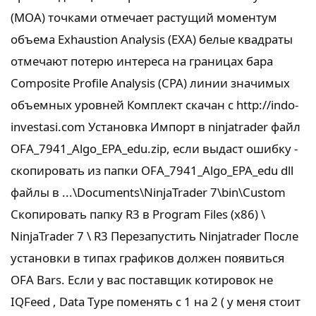
(MOA) точками отмечает растущий моментум
объема Exhaustion Analysis (EXA) белые квадраты
отмечают потерю интереса на границах бара
Composite Profile Analysis (CPA) линии значимых
объемных уровней Комплект скачан с http://indo-
investasi.com Установка Импорт в ninjatrader файл
OFA_7941_Algo_EPA_edu.zip, если выдаст ошибку -
скопировать из папки OFA_7941_Algo_EPA_edu dll
файлы в ...\Documents\NinjaTrader 7\bin\Custom
Скопировать папку R3 в Program Files (x86) \
NinjaTrader 7 \ R3 Перезапустить Ninjatrader После
установки в типах графиков должен появиться
OFA Bars. Если у вас поставщик котировок не
IQFeed , Data Type поменять с 1 на 2 ( у меня стоит