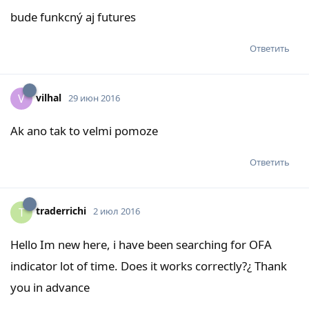
bude funkcný aj futures
Ответить
vilhal
V
29 июн 2016
Ak ano tak to velmi pomoze
Ответить
traderrichi
T
2 июл 2016
Hello Im new here, i have been searching for OFA
indicator lot of time. Does it works correctly?¿ Thank
you in advance