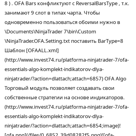
8 ) . OFA Bars конфликтуют с ReversalBarsType , т.к.
занимают 9 слот в типах чарта. Чтобы
одновременно пользоваться обоими нужно в
\Documents\NinjaTrader 7\bin\Custom
\NinjaTrader.OFA.Setting.txt поставить BarType=8
Шаблон [OFAALL.xml]
(http://www.invest74.ru/platforma-ninjatrader-7/ofa-
essentials-algo-komplekt-indikatorov-dlya-
ninjatrader/?action=dlattach;attach=6857) OFA Algo
Торговый модуль позволяет создавать свои
собственные стратегии на основе индикаторов.
(http://www.invest74.ru/platforma-ninjatrader-7/ofa-
essentials-algo-komplekt-indikatorov-dlya-
ninjatrader/?action=dlattach;attach=6854;image)!
[ofa.png](/files/0_6852_39d08282f5.png)![ofa-