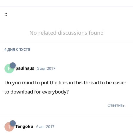
::
No related discussions found
4 ДНЯ
СПУСТЯ
paulhaus
P
5 авг 2017
Do you mind to put the files in this thread to be easier
to download for everybody?
Ответить
Tengoku
T
6 авг 2017