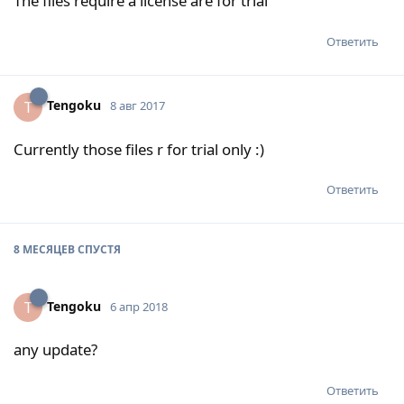
The files require a license are for trial
Ответить
Tengoku
T
8 авг 2017
Currently those files r for trial only :)
Ответить
8 МЕСЯЦЕВ
СПУСТЯ
Tengoku
T
6 апр 2018
any update?
Ответить