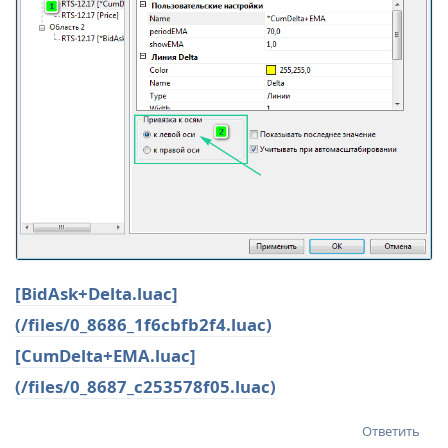
[BidAsk+Delta.luac]
(/files/0_8686_1f6cbfb2f4.luac)
[CumDelta+EMA.luac]
(/files/0_8687_c253578f05.luac)
Ответить