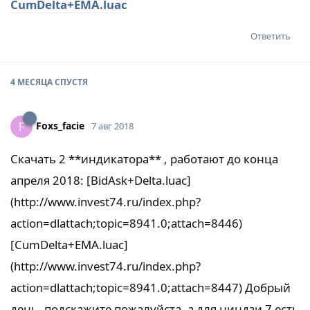
CumDelta+EMA.luac
Ответить
4 МЕСЯЦА
СПУСТЯ
Foxs_facie
F
7 авг 2018
Скачать 2 **индикатора** , работают до конца
апреля 2018: [BidAsk+Delta.luac]
(http://www.invest74.ru/index.php?
action=dlattach;topic=8941.0;attach=8446)
[CumDelta+EMA.luac]
(http://www.invest74.ru/index.php?
action=dlattach;topic=8941.0;attach=8447) Добрый
день, подскажите пожалуйста, а для ниндзи 7 есть