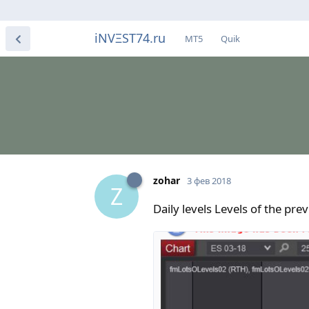
iNVΞST74.ru
МТ5
Quik
zohar
3 фев 2018
Z
Daily levels Levels of the p