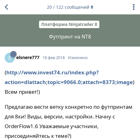
20
/
122
сообщений
Платформа Ninjatrader 8
Футпринт на NT8
elsnere777
E
18 фев 2018
Изменено
(
http://www.invest74.ru/index.php?
action=dlattach;topic=9066.0;attach=8373;image
)
Всем привет!)
Предлагаю вести ветку конкретно по футпринтам
для 8ки! Виды, версии, настройки. Начну с
OrderFlow1.6 Уважаемые участники,
присоединяйтесь к теме?)