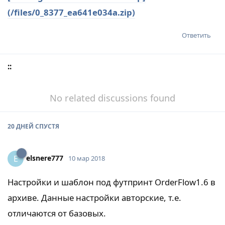
(/files/0_8377_ea641e034a.zip)
Ответить
::
No related discussions found
20 ДНЕЙ
СПУСТЯ
elsnere777
E
10 мар 2018
Настройки и шаблон под футпринт OrderFlow1.6 в
архиве. Данные настройки авторские, т.е.
отличаются от базовых.