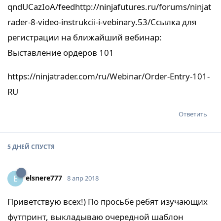
qndUCazIoA/feed
http://ninjafutures.ru/forums/ninjat
rader-8-video-instrukcii-i-vebinary.53/
Ссылка для
регистрации на ближайший вебинар:
Выставление ордеров 101
https://ninjatrader.com/ru/Webinar/Order-Entry-101-
RU
Ответить
5 ДНЕЙ
СПУСТЯ
elsnere777
E
8 апр 2018
Приветствую всех!) По просьбе ребят изучающих
футпринт, выкладываю очередной шаблон