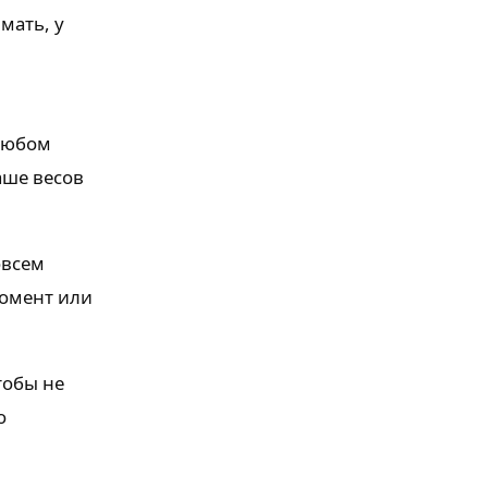
мать, у
 любом
аше весов
овсем
момент или
тобы не
о