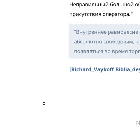
Неправильный большой объ
присутствия оператора."
“Внутреннее равновесие 
абсолютно свободным, с
появляться во время торг
[Richard_Vaykoff
-
Biblia_de
::
N