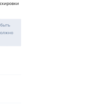
аскировки
 быть
должно
Ответить