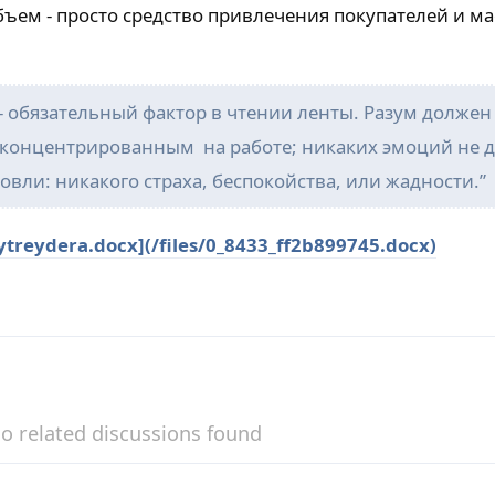
ем - просто средство привлечения покупателей и м
- обязательный фактор в чтении ленты. Разум должен
концентрированным на работе; никаких эмоций не 
овли: никакого страха, беспокойства, или жадности.”
ytreydera.docx](/files/0_8433_ff2b899745.docx)
o related discussions found