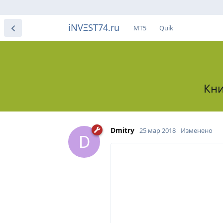
iNVΞST74.ru
МТ5
Quik
Кни
Dmitry
25 мар 2018
Изменено
D