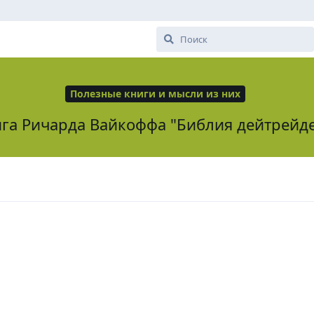
Полезные книги и мысли из них
га Ричарда Вайкоффа "Библия дейтрейд