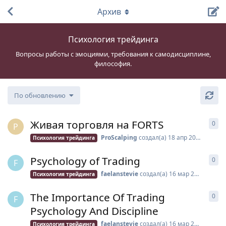
Архив
Психология трейдинга
Вопросы работы с эмоциями, требования к самодисциплине,
философия.
По обновлению
Живая торговля на FORTS
0
0
о
P
ProScalping
создал(а)
18 апр 2018
Психология трейдинга
Psychology of Trading
0
0
о
F
faelanstevie
создал(а)
16 мар 2018
Психология трейдинга
The Importance Of Trading
0
0
о
F
Psychology And Discipline
faelanstevie
создал(а)
16 мар 2018
Психология трейдинга