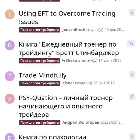
Using EFT to Overcome Trading
0
0
о
J
Issues
JensenBreck
создал(а)
26 дек 2017
Психология трейдинга
Книга "Ежедневный тренер по
10
10
D
трейдингу" Бретт Стинбарджер
Zheka
ответил(а)
11 июн 2017
Психология трейдинга
Trade Mindfully
0
0
о
E
elsner
создал(а)
26 сен 2016
Психология трейдинга
PSY-Quation – личный тренер
0
0
о
А
начинающего и опытного
трейдера
Андрей Золотарев
создал(а)
26 сен 2016
Психология трейдинга
Книга по психологии
0
0
о
D