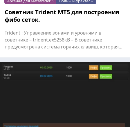
Арсенал для Metatrader 5
Волны и фракталы
Советник Trident MT5 для построения
фибо сеток.
Trident : Управление зонами и уровнями в
советнике – trident.ex5258kB – В советнике
предусмотрена система горячих клавиш, которая
позволяет быстро стр...