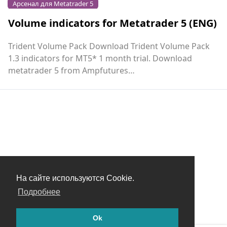
Арсенал для Metatrader 5
Volume indicators for Metatrader 5 (ENG)
Trident Volume Pack Download Trident Volume Pack
1.3 indicators for MT5* 1 month trial. Download
metatrader 5 from Ampfutures
https://demo.ampfutures....
На сайте используются Cookie.
Подробнее
Ok