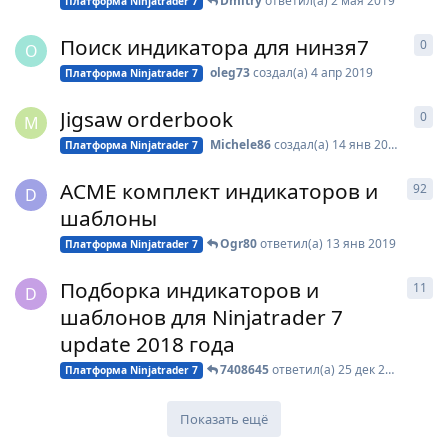
Dmitry
ответил(а)
2 мая 2019
Платформа Ninjatrader 7
Поиск индикатора для нинзя7
0
0
о
O
oleg73
создал(а)
4 апр 2019
Платформа Ninjatrader 7
Jigsaw orderbook
0
0
о
M
Michele86
создал(а)
14 янв 2019
Платформа Ninjatrader 7
ACME комплект индикаторов и
92
92
D
шаблоны
Ogr80
ответил(а)
13 янв 2019
Платформа Ninjatrader 7
Подборка индикаторов и
11
11
D
шаблонов для Ninjatrader 7
update 2018 года
7408645
ответил(а)
25 дек 2018
Платформа Ninjatrader 7
Показать ещё