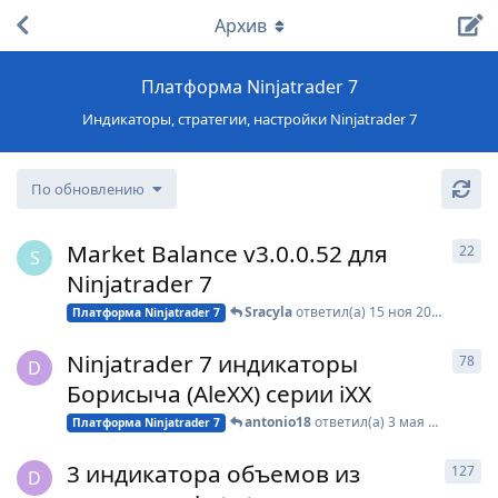
Архив
Платформа Ninjatrader 7
Индикаторы, стратегии, настройки Ninjatrader 7
По обновлению
Market Balance v3.0.0.52 для
22
22
S
Ninjatrader 7
Sracyla
ответил(а)
15 ноя 2025
Платформа Ninjatrader 7
Ninjatrader 7 индикаторы
78
78
D
Борисыча (AleXX) серии iXX
antonio18
ответил(а)
3 мая 2021
Платформа Ninjatrader 7
3 индикатора объемов из
127
127
D