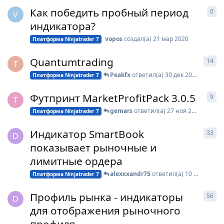
Как победить пробный период
0
0
о
V
индикатора?
vopos
создал(а)
21 мар 2020
Платформа Ninjatrader 7
Quantumtrading
14
14
T
Peakfx
ответил(а)
30 дек 2019
Платформа Ninjatrader 7
Футпринт MarketProfitPack 3.0.5
9
9
о
T
gemars
ответил(а)
27 ноя 2019
Платформа Ninjatrader 7
Индикатор SmartBook
33
33
D
показывает рыночные и
лимитные ордера
alexxxandr75
ответил(а)
10 ноя 2019
Платформа Ninjatrader 7
Профиль рынка - индикаторы
56
56
D
для отображения рыночного