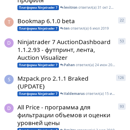
профиля
levitron
ответил(а)
31 окт 2019
Платформа Ninjatrader 7
Bookmap 6.1.0 beta
22
22
T
ten
ответил(а)
6 июл 2019
Платформа Ninjatrader 7
Ninjatrader 7 AuctionDashboard
53
53
D
1.1.2.93 - футпринт, лента,
Auction Visualizer
Pahan
ответил(а)
24 июн 2019
Платформа Ninjatrader 7
Mzpack.pro 2.1.1 Braked
126
126
S
{UPDATE}
Valdemarus
ответил(а)
15 июн 2019
Платформа Ninjatrader 7
All Price - программа для
93
93
D
фильтрации объемов и оценки
уровней цены