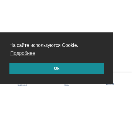
На сайте используются Cookie.
Подробнее
Ok
Войти
Главная
Темы
iNVΞST74.ru
Условия использования