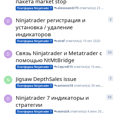
пакета market stop
alexxxandr75
ответил(а)
23 дек 2020
Платформа Ninjatrader 7
Ninjatrader регистрация и
9
9
о
D
установка / удаление
индикаторов
straf
ответил(а)
10 окт 2020
Платформа Ninjatrader 7
Связь Ninjatrader и Metatrader с
54
54
D
помощью NtMtBridge
Сергей15
ответил(а)
16 июл 2020
Платформа Ninjatrader 7
Jigsaw DepthSales issue
5
5
о
N
antonio18
ответил(а)
30 июн 2020
Платформа Ninjatrader 7
Ninjatrader 7 индикаторы и
68
68
D
стратегии
worozik
ответил(а)
4 июн 2020
Платформа Ninjatrader 7